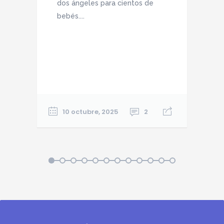
dos ángeles para cientos de
bebés....
E
C
d
e
C
10 octubre, 2025
2
1
2
3
4
5
6
7
8
9
10
11
12